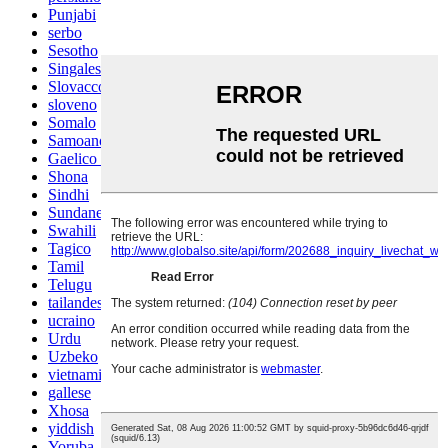
Punjabi
serbo
Sesotho
Singalese
Slovacco
sloveno
Somalo
Samoano
Gaelico scozzese
Shona
Sindhi
Sundanese
Swahili
Tagico
Tamil
Telugu
tailandese
ucraino
Urdu
Uzbeko
vietnamita
gallese
Xhosa
yiddish
Yoruba