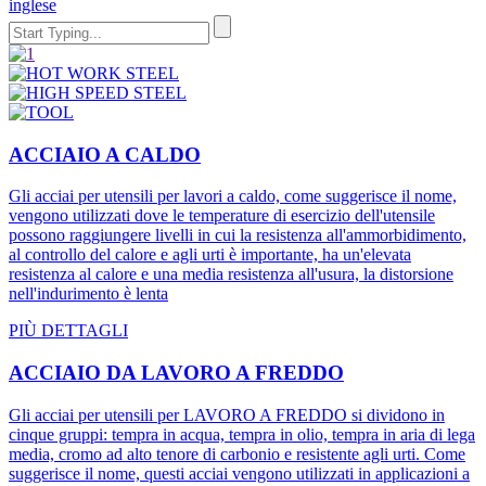
inglese
ACCIAIO A CALDO
Gli acciai per utensili per lavori a caldo, come suggerisce il nome,
vengono utilizzati dove le temperature di esercizio dell'utensile
possono raggiungere livelli in cui la resistenza all'ammorbidimento,
al controllo del calore e agli urti è importante, ha un'elevata
resistenza al calore e una media resistenza all'usura, la distorsione
nell'indurimento è lenta
PIÙ DETTAGLI
ACCIAIO DA LAVORO A FREDDO
Gli acciai per utensili per LAVORO A FREDDO si dividono in
cinque gruppi: tempra in acqua, tempra in olio, tempra in aria di lega
media, cromo ad alto tenore di carbonio e resistente agli urti. Come
suggerisce il nome, questi acciai vengono utilizzati in applicazioni a