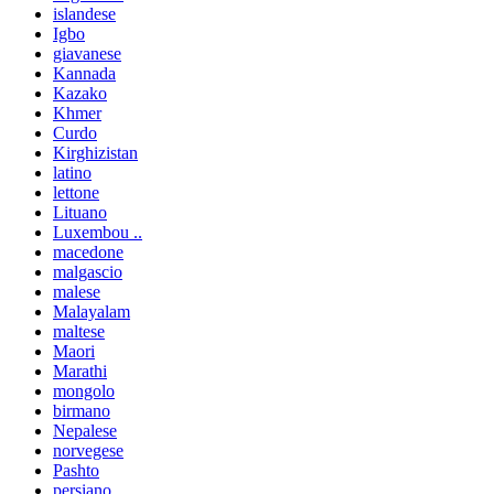
islandese
Igbo
giavanese
Kannada
Kazako
Khmer
Curdo
Kirghizistan
latino
lettone
Lituano
Luxembou ..
macedone
malgascio
malese
Malayalam
maltese
Maori
Marathi
mongolo
birmano
Nepalese
norvegese
Pashto
persiano