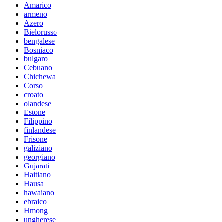
Amarico
armeno
Azero
Bielorusso
bengalese
Bosniaco
bulgaro
Cebuano
Chichewa
Corso
croato
olandese
Estone
Filippino
finlandese
Frisone
galiziano
georgiano
Gujarati
Haitiano
Hausa
hawaiano
ebraico
Hmong
ungherese