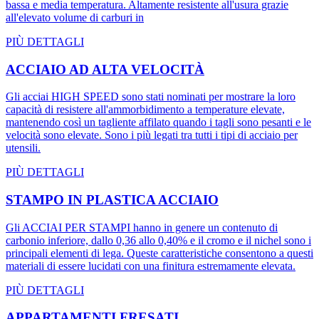
bassa e media temperatura. Altamente resistente all'usura grazie
all'elevato volume di carburi in
PIÙ DETTAGLI
ACCIAIO AD ALTA VELOCITÀ
Gli acciai HIGH SPEED sono stati nominati per mostrare la loro
capacità di resistere all'ammorbidimento a temperature elevate,
mantenendo così un tagliente affilato quando i tagli sono pesanti e le
velocità sono elevate. Sono i più legati tra tutti i tipi di acciaio per
utensili.
PIÙ DETTAGLI
STAMPO IN PLASTICA ACCIAIO
Gli ACCIAI PER STAMPI hanno in genere un contenuto di
carbonio inferiore, dallo 0,36 allo 0,40% e il cromo e il nichel sono i
principali elementi di lega. Queste caratteristiche consentono a questi
materiali di essere lucidati con una finitura estremamente elevata.
PIÙ DETTAGLI
APPARTAMENTI FRESATI