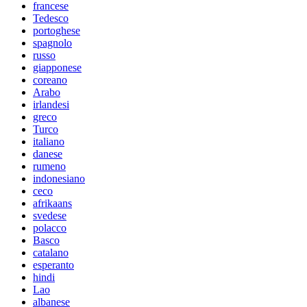
francese
Tedesco
portoghese
spagnolo
russo
giapponese
coreano
Arabo
irlandesi
greco
Turco
italiano
danese
rumeno
indonesiano
ceco
afrikaans
svedese
polacco
Basco
catalano
esperanto
hindi
Lao
albanese